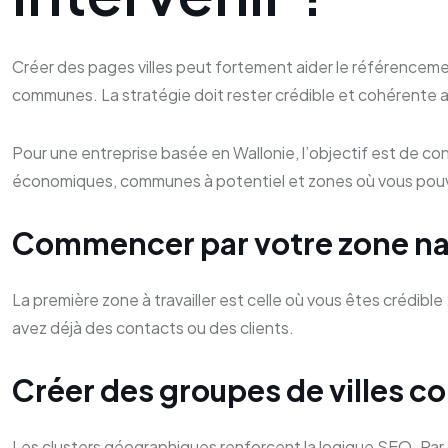
Créer des pages villes peut fortement aider le référencement 
communes. La stratégie doit rester crédible et cohérente av
Pour une entreprise basée en Wallonie, l’objectif est de const
économiques, communes à potentiel et zones où vous pouvez
Commencer par votre zone na
La première zone à travailler est celle où vous êtes crédible
avez déjà des contacts ou des clients.
Créer des groupes de villes c
Les clusters géographiques renforcent la logique SEO. Par