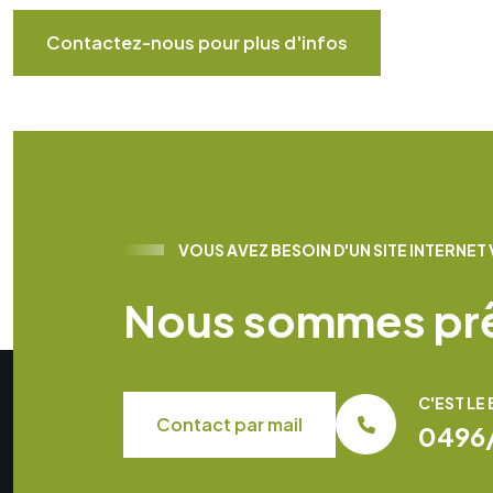
Contactez-nous pour plus d'infos
V
O
U
S
A
V
E
Z
B
E
S
O
I
N
D
'
U
N
S
I
T
E
I
N
T
E
R
N
E
T
N
o
u
s
s
o
m
m
e
s
p
r
C'EST L
Contact par mail
0496