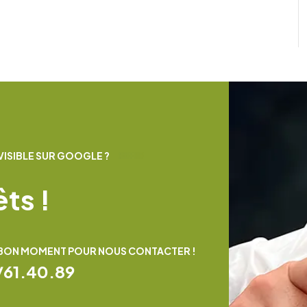
V
I
S
I
B
L
E
S
U
R
G
O
O
G
L
E
?
ê
t
s
!
E BON MOMENT POUR NOUS CONTACTER !
/61.40.89