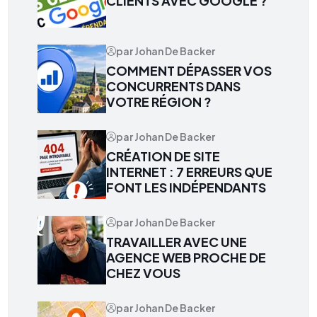
CLIENTS AVEC GOOGLE ?
par Johan De Backer
COMMENT DÉPASSER VOS
CONCURRENTS DANS
VOTRE RÉGION ?
par Johan De Backer
CRÉATION DE SITE
INTERNET : 7 ERREURS QUE
FONT LES INDÉPENDANTS
par Johan De Backer
TRAVAILLER AVEC UNE
AGENCE WEB PROCHE DE
CHEZ VOUS
par Johan De Backer