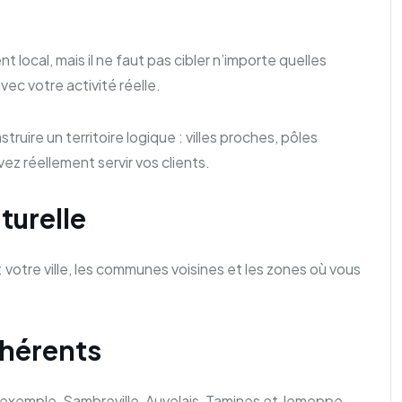
local, mais il ne faut pas cibler n’importe quelles
ec votre activité réelle.
ruire un territoire logique : villes proches, pôles
 réellement servir vos clients.
turelle
 : votre ville, les communes voisines et les zones où vous
ohérents
 exemple, Sambreville, Auvelais, Tamines et Jemeppe-