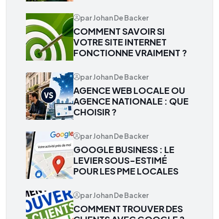
par Johan De Backer
COMMENT SAVOIR SI
VOTRE SITE INTERNET
FONCTIONNE VRAIMENT ?
par Johan De Backer
AGENCE WEB LOCALE OU
AGENCE NATIONALE : QUE
CHOISIR ?
par Johan De Backer
GOOGLE BUSINESS : LE
LEVIER SOUS-ESTIMÉ
POUR LES PME LOCALES
par Johan De Backer
COMMENT TROUVER DES