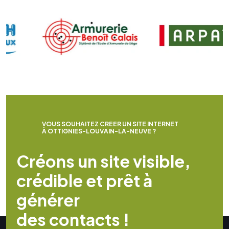
V
O
U
S
S
O
U
H
A
I
T
E
Z
C
R
É
E
R
U
N
S
I
T
E
I
N
T
E
R
N
E
T
À
O
T
T
I
G
N
I
E
S
-
L
O
U
V
A
I
N
-
L
A
-
N
E
U
V
E
?
C
r
é
o
n
s
u
n
s
i
t
e
v
i
s
i
b
l
e
,
c
r
é
d
i
b
l
e
e
t
p
r
ê
t
à
g
é
n
é
r
e
r
d
e
s
c
o
n
t
a
c
t
s
!