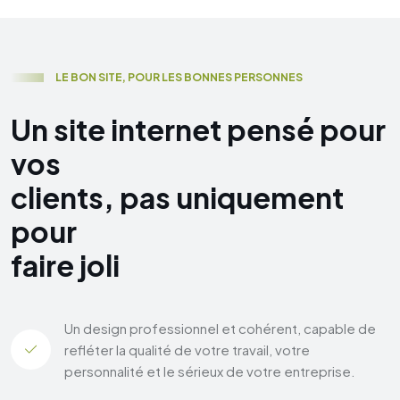
L
E
B
O
N
S
I
T
E
,
P
O
U
R
L
E
S
B
O
N
N
E
S
P
E
R
S
O
N
N
E
S
U
n
s
i
t
e
i
n
t
e
r
n
e
t
p
e
n
s
é
p
o
u
r
v
o
s
c
l
i
e
n
t
s
,
p
a
s
u
n
i
q
u
e
m
e
n
t
p
o
u
r
f
a
i
r
e
j
o
l
i
Un design professionnel et cohérent, capable de
refléter la qualité de votre travail, votre
personnalité et le sérieux de votre entreprise.