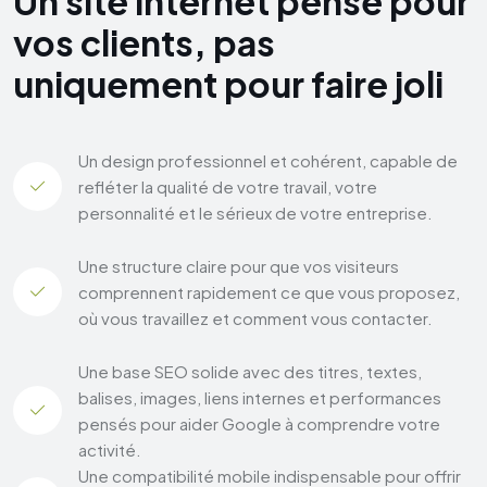
U
n
s
i
t
e
i
n
t
e
r
n
e
t
p
e
n
s
é
p
o
u
r
v
o
s
c
l
i
e
n
t
s
,
p
a
s
u
n
i
q
u
e
m
e
n
t
p
o
u
r
f
a
i
r
e
j
o
l
i
Un design professionnel et cohérent, capable de
refléter la qualité de votre travail, votre
personnalité et le sérieux de votre entreprise.
Une structure claire pour que vos visiteurs
comprennent rapidement ce que vous proposez,
où vous travaillez et comment vous contacter.
Une base SEO solide avec des titres, textes,
balises, images, liens internes et performances
pensés pour aider Google à comprendre votre
activité.
Une compatibilité mobile indispensable pour offrir