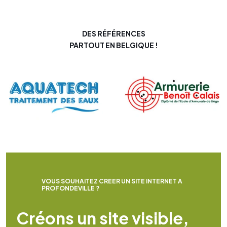
DES RÉFÉRENCES
PARTOUT EN BELGIQUE !
V
O
U
S
S
O
U
H
A
I
T
E
Z
C
R
É
E
R
U
N
S
I
T
E
I
N
T
E
R
N
E
T
À
P
R
O
F
O
N
D
E
V
I
L
L
E
?
C
r
é
o
n
s
u
n
s
i
t
e
v
i
s
i
b
l
e
,