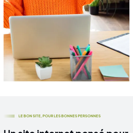
L
E
B
O
N
S
I
T
E
,
P
O
U
R
L
E
S
B
O
N
N
E
S
P
E
R
S
O
N
N
E
S