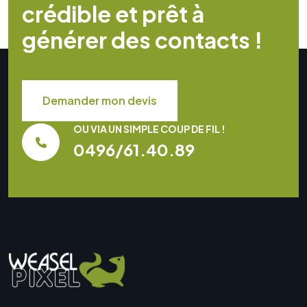
c
r
é
d
i
b
l
e
e
t
p
r
ê
t
à
g
é
n
é
r
e
r
d
e
s
c
o
n
t
a
c
t
s
!
Demander mon devis
OU VIA UN SIMPLE COUP DE FIL !
0496/61.40.89